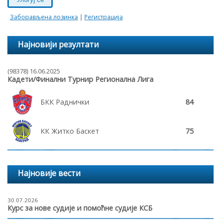
Заборављена лозинка
|
Регистрација
Најновији резултати
(98378) 16.06.2025
Кадети/Финални Турнир Регионална Лига
БКК Раднички
84
КК Житко Баскет
75
Најновије вести
30.07.2026
Курс за нове судије и помоћне судије КСБ