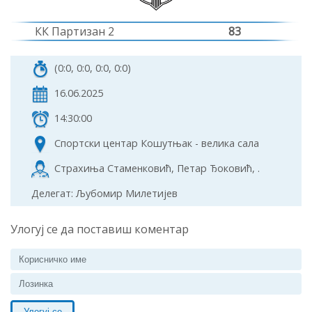
КК Партизан 2
83
(0:0, 0:0, 0:0, 0:0)
16.06.2025
14:30:00
Спортски центар Кошутњак - велика сала
Страхиња Стаменковић, Петар Ђоковић, .
Делегат: Љубомир Милетијев
Улогуј се да поставиш коментар
Улогуј се