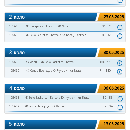
2. коло
23.05.2026
105629
КК Чукарички Баскет
:
КК Флеш
91 : 73
105630
КК Беко Basketball Котеж
:
КК Колеџ Београд
83 : 61
3. коло
30.05.2026
105631
КК Флеш
:
КК Беко Basketball Котеж
88 : 77
105632
КК Колеџ Београд
:
КК Чукарички Баскет
71 : 110
4. коло
06.06.2026
105633
КК Беко Basketball Котеж
:
КК Чукарички Баскет
59 : 88
105634
КК Колеџ Београд
:
КК Флеш
72 : 94
5. коло
13.06.2026