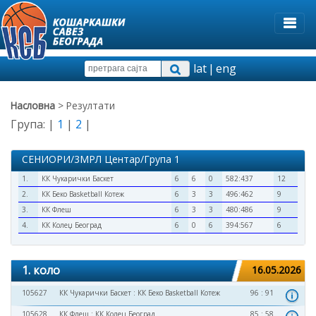
lat
|
eng
Насловна
> Резултати
Група: |
1
|
2
|
СЕНИОРИ/3МРЛ Центар/Група 1
1.
КК Чукарички Баскет
6
6
0
582:437
12
2.
КК Беко Basketball Котеж
6
3
3
496:462
9
3.
КК Флеш
6
3
3
480:486
9
4.
КК Колеџ Београд
6
0
6
394:567
6
1. коло
16.05.2026
105627
КК Чукарички Баскет
:
КК Беко Basketball Котеж
96 : 91
105628
КК Флеш
:
КК Колеџ Београд
85 : 58