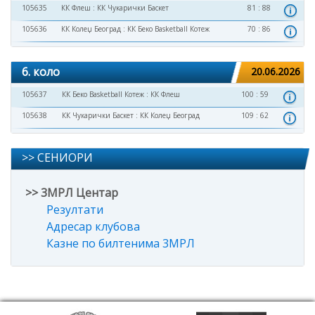
105635
КК Флеш
:
КК Чукарички Баскет
81 : 88
105636
КК Колеџ Београд
:
КК Беко Basketball Котеж
70 : 86
6. коло
20.06.2026
105637
КК Беко Basketball Котеж
:
КК Флеш
100 : 59
105638
КК Чукарички Баскет
:
КК Колеџ Београд
109 : 62
>> СЕНИОРИ
>> 3МРЛ Центар
Резултати
Адресар клубова
Казне по билтенима 3МРЛ