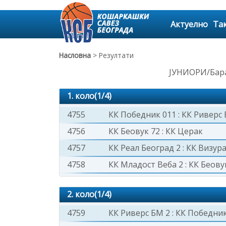
Актуелно
Та
Насловна
> Резултати
ЈУНИОРИ/Бара
1. коло(1/4)
4755
КК Победник 011
:
КК Риверс 
4756
КК Беовук 72
:
КК Церак
4757
КК Реал Београд 2
:
КК Визур
4758
КК Младост Веба 2
:
КК Беовук
2. коло(1/4)
4759
КК Риверс БМ 2
:
КК Победник