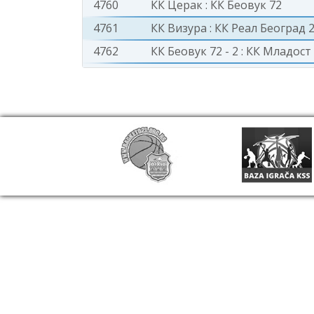
4760
КК Церак
:
КК Беовук 72
4761
КК Визура
:
КК Реал Београд 
4762
КК Беовук 72 - 2
:
КК Младост 