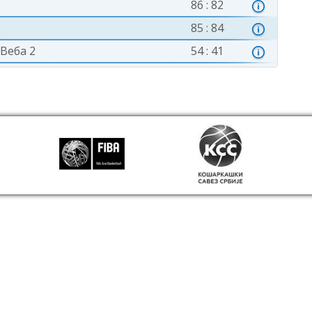
86 : 82
2
85 : 84
Веба 2
54 : 41