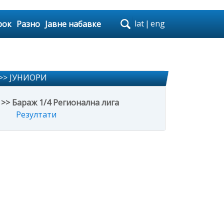
lat
|
eng
рок
Разно
Јавне набавке
>> ЈУНИОРИ
>> Бараж 1/4 Регионална лига
Резултати