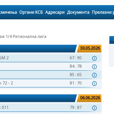
кмичења
Органи КСБ
Адресари
Документа
Прелазни 
ж 1/4 Регионална лига
30.05.2026
БМ 2
67 : 90
84 : 78
а
85 : 65
 72 - 2
81 : 70
06.06.2026
 011
79 : 87