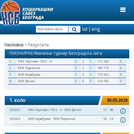
lat
|
eng
Насловна
> Резултати
ПИОНИРКЕ/Финални турнир Београдска лига
1.
КЖК Партизан 1953 - 4
3
2
1
173:166
5
2.
ККЖ Раднички
3
2
1
186:176
5
3.
ЖКК Карабурма
3
2
1
176:162
5
4.
ЖКК Врчин
3
0
3
154:185
3
1. коло
30.05.2026
105663
КЖК Партизан 1953 - 4
:
ЖКК Врчин
51 : 48
105664
ЖКК Карабурма
:
ККЖ Раднички
56 : 54