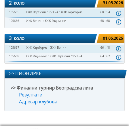
2. коло
31.05.2026
105665
КЖК Партизан 1953 - 4
:
ЖКК Карабурма
60 : 54
105666
ЖКК Врчин
:
ККЖ Раднички
58 : 68
3. коло
01.06.2026
105667
ЖКК Карабурма
:
ЖКК Врчин
66 : 48
105668
ККЖ Раднички
:
КЖК Партизан 1953 - 4
64 : 62
>> ПИОНИРКЕ
>> Финални турнир Београдска лига
Резултати
Адресар клубова