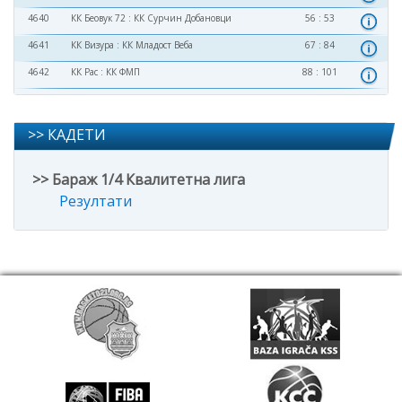
4640
КК Беовук 72
:
КК Сурчин Добановци
56 : 53
4641
КК Визура
:
КК Младост Веба
67 : 84
4642
КК Рас
:
КК ФМП
88 : 101
>> КАДЕТИ
>> Бараж 1/4 Квалитетна лига
Резултати