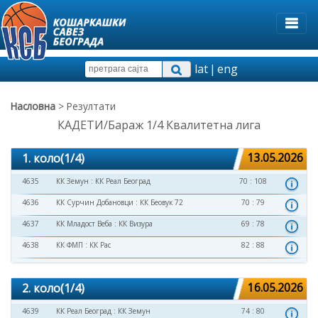
lat
|
eng
Насловна
> Резултати
КАДЕТИ/Бараж 1/4 Квалитетна лига
1. коло(1/4)
13.05.2026
4635
КК Земун
:
КК Реал Београд
70 : 108
4636
КК Сурчин Добановци
:
КК Беовук 72
70 : 79
4637
КК Младост Веба
:
КК Визура
69 : 78
4638
КК ФМП
:
КК Рас
82 : 88
2. коло(1/4)
16.05.2026
4639
КК Реал Београд
:
КК Земун
74 : 80