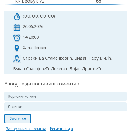
КК Беовук 72
66
(0:0, 0:0, 0:0, 0:0)
26.05.2026
14:20:00
Хала Пинки
Страхиња Стаменковић, Видан Перуничић,
Вукан Спасојевић. Делегат: Бојан Драшкић
Улогуј се да поставиш коментар
Улогуј се
Заборављена лозинка
|
Регистрација