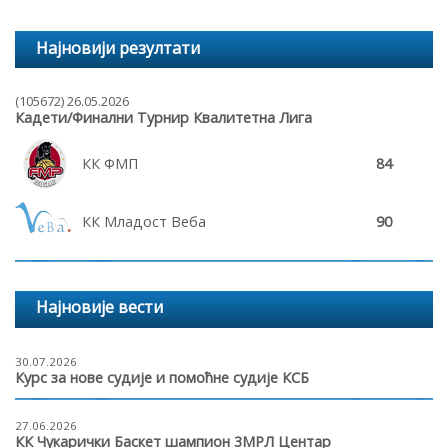
Најновији резултати
(105672) 26.05.2026
Кадети/Финални Турнир Квалитетна Лига
КК ФМП
84
КК Младост Веба
90
Најновије вести
30.07.2026
Курс за нове судије и помоћне судије КСБ
27.06.2026
КК Чукарички Баскет шампион 3МРЛ Центар