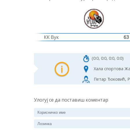
КК Вук
63
(0:0, 0:0, 0:0, 0:0)
Хала спортова Ж
Петар Ђоковић, Р
Улогуј се да поставиш коментар