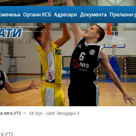
кмичења
Органи КСБ
Адресари
Документа
Прелазни 
а лига У15
> КК Вук - ШКК Звездара 3
а У15