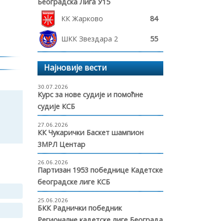
Београдска Лига У15
КК Жарково
84
ШКК Звездара 2
55
Најновије вести
30.07.2026
Курс за нове судије и помоћне
судије КСБ
27.06.2026
КК Чукарички Баскет шампион
3МРЛ Центар
26.06.2026
Партизан 1953 победнице Кадетске
београдске лиге КСБ
25.06.2026
БКК Раднички победник
Регионалне кадетске лиге Београда