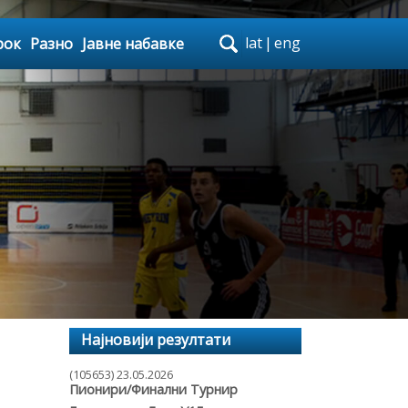
lat
|
eng
рок
Разно
Јавне набавке
Најновији резултати
(105653) 23.05.2026
Пионири/Финални Турнир