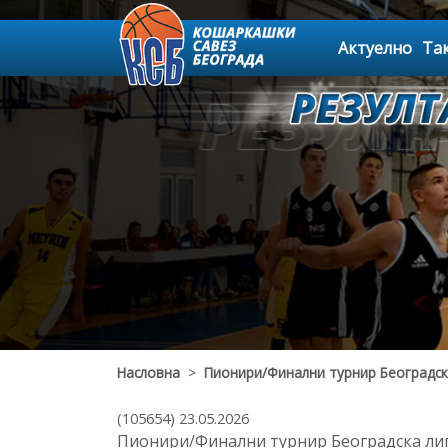
Актуелно
Та
Насловна
>
Пионири/Финални турнир Београдск
(105654) 23.05.2026
Пионири/Финални турнир Београдска лиг