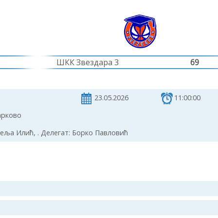
ШКК Звездара 3
69
23.05.2026
11:00:00
арково
еља Илић, . Делегат: Борко Павловић