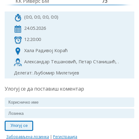
КК Риверс БМ
73
(0:0, 0:0, 0:0, 0:0)
24.05.2026
12:20:00
Хала Радивој Кораћ
Александар Тешановић, Петар Станишић, .
Делегат: Љубомир Милетијев
Улогуј се да поставиш коментар
Улогуј се
Заборављена лозинка
|
Регистрација