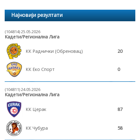
Најновији резултати
(104814) 25.05.2026
Кадети/Регионална Лига
КК Раднички (Обреновац)
20
КК Еко Спорт
0
(104811) 24.05.2026
Кадети/Регионална Лига
КК Церак
87
КК Чубура
58