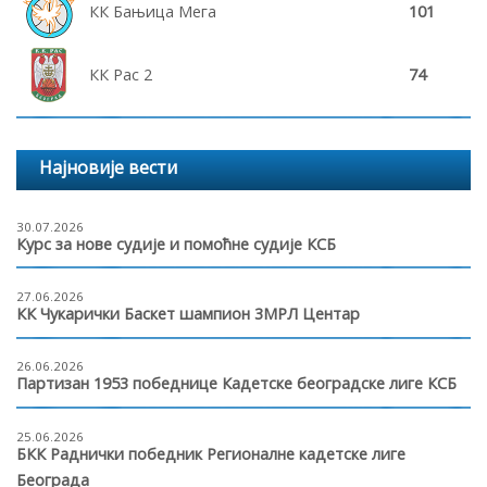
КК Бањица Мега
101
КК Рас 2
74
Најновије вести
30.07.2026
Курс за нове судије и помоћне судије КСБ
27.06.2026
КК Чукарички Баскет шампион 3МРЛ Центар
26.06.2026
Партизан 1953 победнице Кадетске београдске лиге КСБ
25.06.2026
БКК Раднички победник Регионалне кадетске лиге
Београда