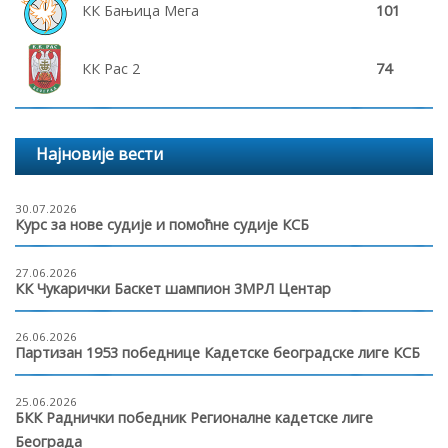
КК Бањица Мега
101
КК Рас 2
74
Најновије вести
30.07.2026
Курс за нове судије и помоћне судије КСБ
27.06.2026
КК Чукарички Баскет шампион 3МРЛ Центар
26.06.2026
Партизан 1953 победнице Кадетске београдске лиге КСБ
25.06.2026
БКК Раднички победник Регионалне кадетске лиге
Београда