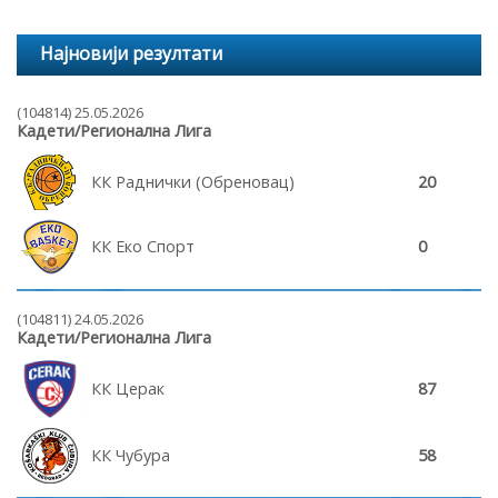
Најновији резултати
(104814) 25.05.2026
Кадети/Регионална Лига
КК Раднички (Обреновац)
20
КК Еко Спорт
0
(104811) 24.05.2026
Кадети/Регионална Лига
КК Церак
87
КК Чубура
58