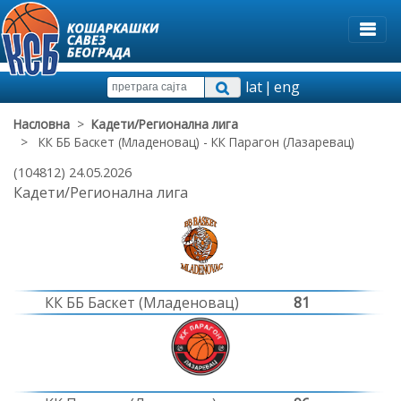
lat
|
eng
Насловна
>
Кадети/Регионална лига
> КК ББ Баскет (Младеновац) - КК Парагон (Лазаревац)
(104812) 24.05.2026
Кадети/Регионална лига
КК ББ Баскет (Младеновац)
81