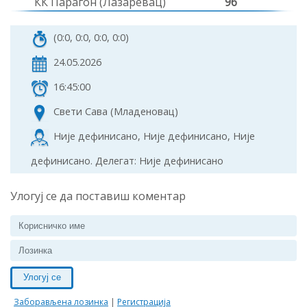
КК Парагон (Лазаревац)
96
(0:0, 0:0, 0:0, 0:0)
24.05.2026
16:45:00
Свети Сава (Младеновац)
Није дефинисано, Није дефинисано, Није
дефинисано. Делегат: Није дефинисано
Улогуј се да поставиш коментар
Улогуј се
Заборављена лозинка
|
Регистрација