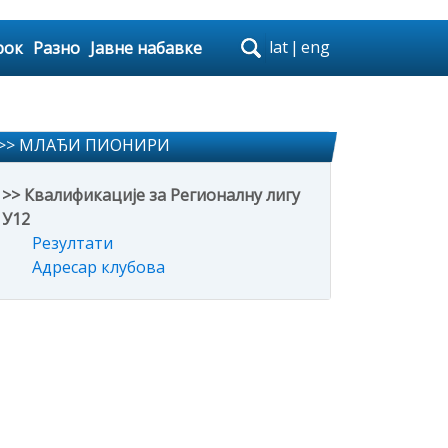
lat
|
eng
рок
Разно
Јавне набавке
>> МЛАЂИ ПИОНИРИ
>> Квалификације за Регионалну лигу
У12
Резултати
Адресар клубова