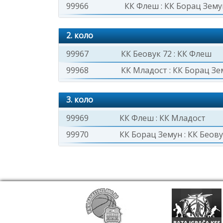
99966
КК Флеш
:
КК Борац Зему
2. коло
99967
КК Беовук 72
:
КК Флеш
99968
КК Младост
:
КК Борац Зе
3. коло
99969
КК Флеш
:
КК Младост
99970
КК Борац Земун
:
КК Беову