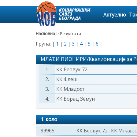
Актуелно
Та
Насловна
> Резултати
Група: |
1
|
2
|
3
|
4
|
5
|
6
|
МЛАЂИ ПИОНИРИ/Квалификације за Рег
1.
КК Беовук 72
2.
КК Флеш
3.
КК Младост
4.
КК Борац Земун
1. коло
99965
КК Беовук 72
:
КК Младос