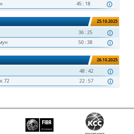
н
45 : 18
25.10.2025
36 : 25
мун
50 : 38
26.10.2025
48 : 42
к 72
22 : 57