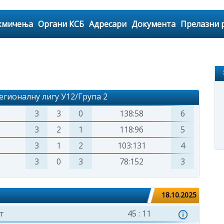
кмичења
Органи КСБ
Адресари
Документа
Прелазни 
ионалну лигу У12/Група 2
3
3
0
138:58
6
3
2
1
118:96
5
3
1
2
103:131
4
3
0
3
78:152
3
18.10.2025
т
45 : 11