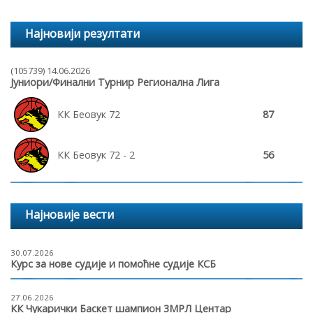
Најновији резултати
(105739) 14.06.2026
Јуниори/Финални Турнир Регионална Лига
КК Беовук 72
87
КК Беовук 72 - 2
56
Најновије вести
30.07.2026
Курс за нове судије и помоћне судије КСБ
27.06.2026
КК Чукарички Баскет шампион 3МРЛ Центар