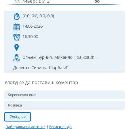
КК Риверс БМ 2
88
(0:0, 0:0, 0:0, 0:0)
14.06.2026
16:30:00
Огњен Ћурчић, Михаило Трајковић, .
Делегат: Синиша Шарбајић
Улогуј се да поставиш коментар
Улогуј се
Заборављена лозинка
|
Регистрација