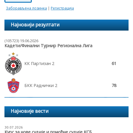
Заборављена лозинка
|
Регистрација
Најновији резултати
(105723) 19.06.2026
Кадети/Финални Турнир Регионална Лига
КК Партизан 2
61
БКК Раднички 2
78
Најновије вести
30.07.2026
Курс за нове судије и помоћне судије КСБ