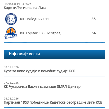
(104633) 14.03.2026
Кадети/Регионална Лига
КК Победник 011
35
КК Торлак ОКК Београд
64
Најновије вести
30.07.2026
Курс за нове судије и помоћне судије КСБ
27.06.2026
КК Чукарички Баскет шампион 3МРЛ Центар
26.06.2026
Партизан 1953 победнице Кадетске београдске лиге КСБ