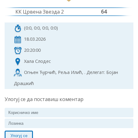
КК Црвена Звезда 2
64
(0:0, 0:0, 0:0, 0:0)
18.03.2026
20:20:00
Хала Слодес
Огњен Ћурчић, Реља Илић, . Делегат: Бојан
Драшкић
Улогуј се да поставиш коментар
Улогуј се