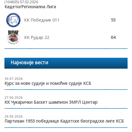
(104605) 07.02.2026
Кадети/Регионална Лига
КК Победник 011
53
КК Рудар 22
64
Најновије вести
30.07.2026
Курс за нове судије и помоћне судије КСБ
27.06.2026
КК Чукарички Баскет шампион 3МРЛ Центар
26.06.2026
Партизан 1953 победнице Кадетске београдске лиге КСБ