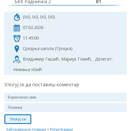
БКК Раднички 2
81
(0:0, 0:0, 0:0, 0:0)
07.02.2026
11:45:00
Средња школа (Гроцка)
Владимир Гашић, Марија Томић, . Делегат:
Немања Илић
Улогуј се да поставиш коментар
Улогуј се
Заборављена лозинка
|
Регистрација