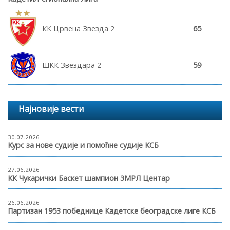
КК Црвена Звезда 2
65
ШКК Звездара 2
59
Најновије вести
30.07.2026
Курс за нове судије и помоћне судије КСБ
27.06.2026
КК Чукарички Баскет шампион 3МРЛ Центар
26.06.2026
Партизан 1953 победнице Кадетске београдске лиге КСБ