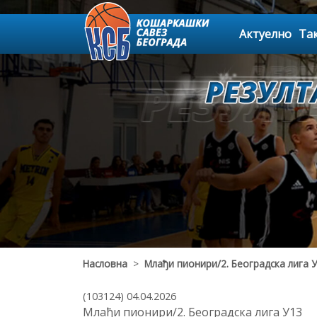
Актуелно
Та
Насловна
>
Млађи пионири/2. Београдска лига 
(103124) 04.04.2026
Млађи пионири/2. Београдска лига У13