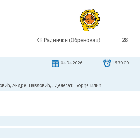
КК Раднички (Обреновац)
28
04.04.2026
16:30:00
вић, Андреј Павловић, . Делегат: Ђорђе Илић