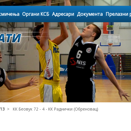
кмичења
Органи КСБ
Адресари
Документа
Прелазни 
У13
> КК Беовук 72 - 4 - КК Раднички (Обреновац)