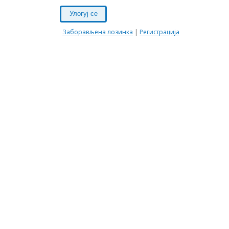
Улогуј се
Заборављена лозинка
|
Регистрација