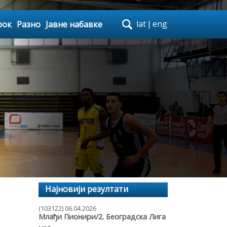
lat
|
eng
рок
Разно
Јавне набавке
Најновији резултати
(103122) 06.04.2026
Млађи Пионири/2. Београдска Лига