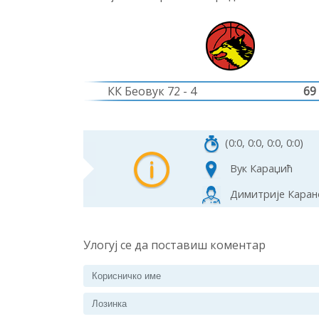
КК Беовук 72 - 4
69
(0:0, 0:0, 0:0, 0:0)
Вук Караџић
Димитрије Карано
Улогуј се да поставиш коментар