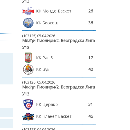
У13
КК Мондо Баскет
26
КК Беокош
36
(103125) 05.04.2026
Млађи Пионири/2. Београдска Лига
У13
КК Рас 3
17
КК Вук
40
(103126) 05.04.2026
Млађи Пионири/2. Београдска Лига
У13
КК Церак 3
31
КК Планет Баскет
46
(103123) 04.04.2026