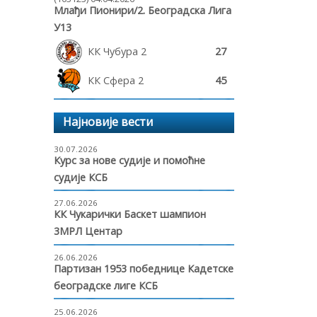
Млађи Пионири/2. Београдска Лига
У13
КК Чубура 2
27
КК Сфера 2
45
Најновије вести
30.07.2026
Курс за нове судије и помоћне
судије КСБ
27.06.2026
КК Чукарички Баскет шампион
3МРЛ Центар
26.06.2026
Партизан 1953 победнице Кадетске
београдске лиге КСБ
25.06.2026