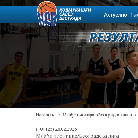
Актуелно
Та
Насловна
>
Млађе пионирке/Београдска лига
> 
(101125) 28.02.2026
Млађе пионирке/Београдска лига