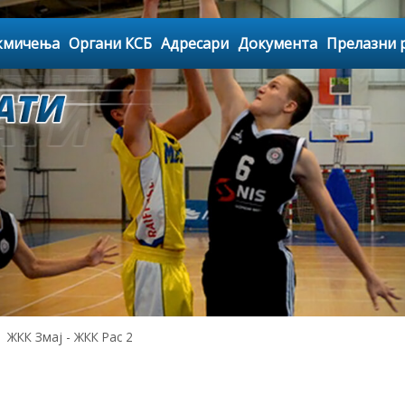
кмичења
Органи КСБ
Адресари
Документа
Прелазни 
ЖКК Змај - ЖКК Рас 2