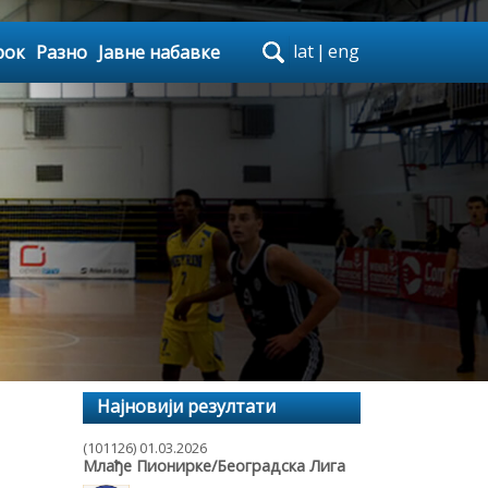
lat
|
eng
рок
Разно
Јавне набавке
Најновији резултати
(101126) 01.03.2026
Млађе Пионирке/Београдска Лига