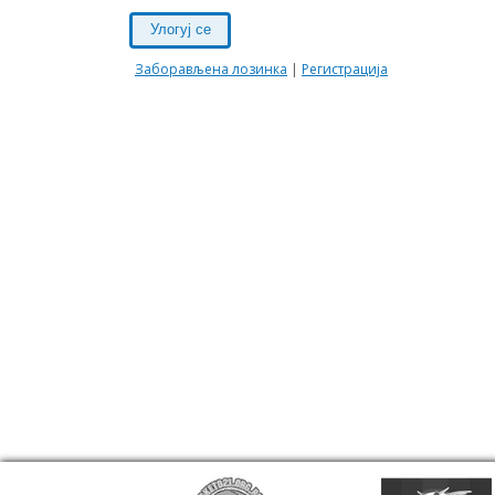
Улогуј се
Заборављена лозинка
|
Регистрација