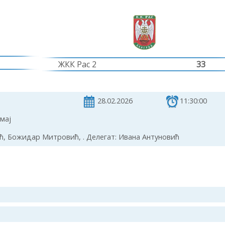
ЖКК Рас 2
33
28.02.2026
11:30:00
мај
, Божидар Митровић, . Делегат: Ивана Антуновић