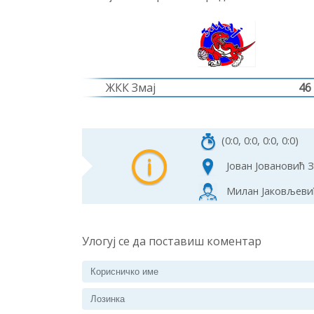
ЖКК Змај
46
(0:0, 0:0, 0:0, 0:0)
Јован Јовановић З
Милан Јаковљевић
Улогуј се да поставиш коментар