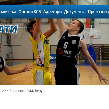
кмичења
Органи КСБ
Адресари
Документа
Прелазни 
ЖКК Барајево - ЖКК Визура