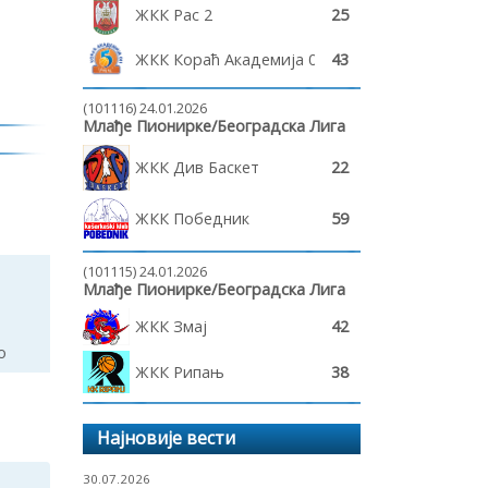
ЖКК Рас 2
25
ЖКК Кораћ Академија 011
43
(101116) 24.01.2026
Млађе Пионирке/Београдска Лига
ЖКК Див Баскет
22
ЖКК Победник
59
(101115) 24.01.2026
Млађе Пионирке/Београдска Лига
ЖКК Змај
42
о
ЖКК Рипањ
38
Најновије вести
30.07.2026