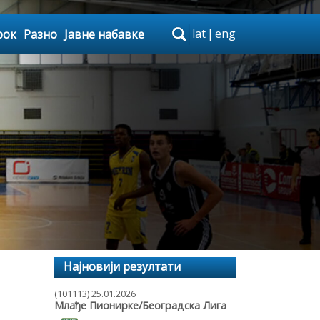
lat
|
eng
рок
Разно
Јавне набавке
Најновији резултати
(101113) 25.01.2026
Млађе Пионирке/Београдска Лига