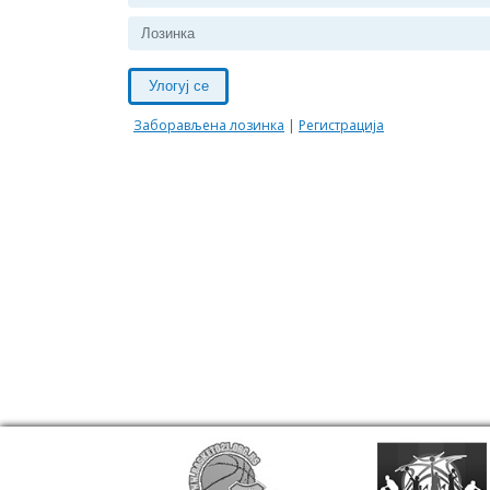
Улогуј се
Заборављена лозинка
|
Регистрација