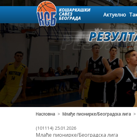
Актуелно
Та
Насловна
>
Млађе пионирке/Београдска лига
> 
(101114) 25.01.2026
Млађе пионирке/Београдска лига