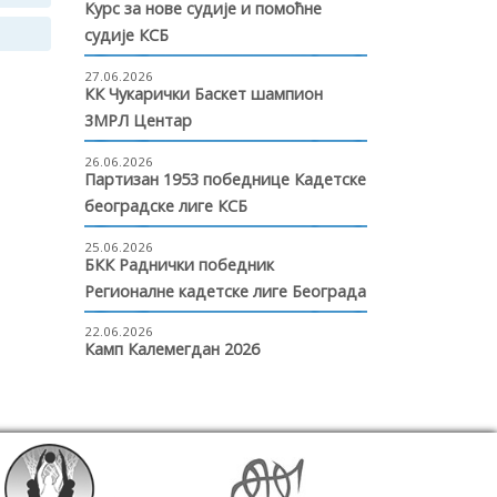
Курс за нове судије и помоћне
судије КСБ
27.06.2026
КК Чукарички Баскет шампион
3МРЛ Центар
26.06.2026
Партизан 1953 победнице Кадетске
београдске лиге КСБ
25.06.2026
БКК Раднички победник
Регионалне кадетске лиге Београда
22.06.2026
Камп Калемегдан 2026