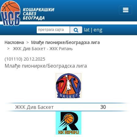
lat
|
eng
Насловна
>
Млађе пионирке/Београдска лига
> ЖКК Див Баскет - ЖКК Рипањ
(101110) 20.12.2025
Млађе пионирке/Београдска лига
ЖКК Див Баскет
30