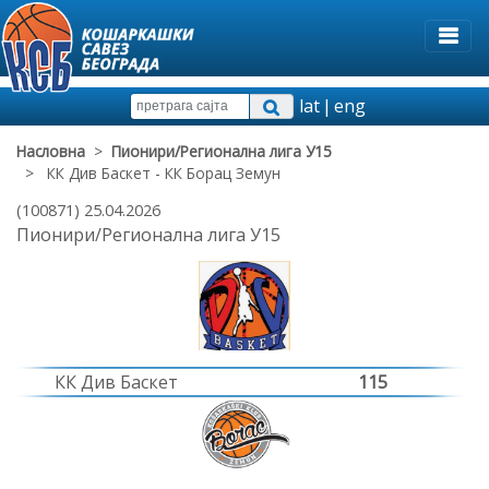
lat
|
eng
Насловна
>
Пионири/Регионална лига У15
> КК Див Баскет - КК Борац Земун
(100871) 25.04.2026
Пионири/Регионална лига У15
КК Див Баскет
115