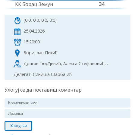
КК Борац Земун
34
(0:0, 0:0, 0:0, 0:0)
25.04.2026
15:20:00
Борислав Пекић
Драган Ђорђевић, Алекса Стефановић, .
Делегат: Синиша Шарбајић
Улогуј се да поставиш коментар
Улогуј се