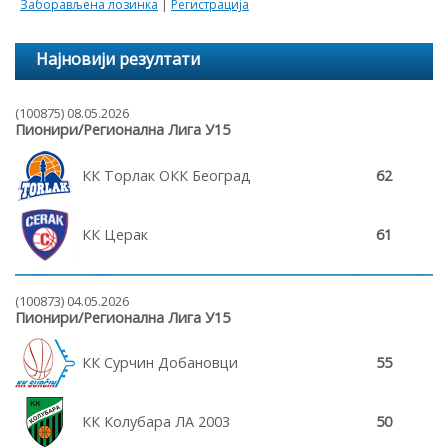
Заборављена лозинка
|
Регистрација
Најновији резултати
(100875) 08.05.2026
Пионири/Регионална Лига У15
КК Торлак ОКК Београд
62
КК Церак
61
(100873) 04.05.2026
Пионири/Регионална Лига У15
КК Сурчин Добановци
55
КК Колубара ЛА 2003
50