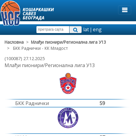
lat
|
eng
Насловна
>
Млађи пионири/Регионална лига У13
> БКК Раднички - КК Младост
(100087) 27.12.2025
Млађи пионири/Регионална лига У13
БКК Раднички
59