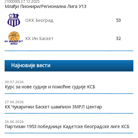
(100090) 27.12.2025
Млађи Пионири/Регионална Лига У13
ОКК Београд
53
КК Ин Баскет
32
Најновије вести
30.07.2026
Курс за нове судије и помоћне судије КСБ
27.06.2026
КК Чукарички Баскет шампион 3МРЛ Центар
26.06.2026
Партизан 1953 победнице Кадетске београдске лиге КСБ