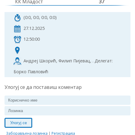
КК Младост
37
(0:0, 0:0, 0:0, 0:0)
27.12.2025
12:50:00
Андреј Шкорић, Филип Пијевац, . Делегат:
Борко Павловић
Улогуј се да поставиш коментар
Улогуј се
Заборављена лозинка
|
Регистрација