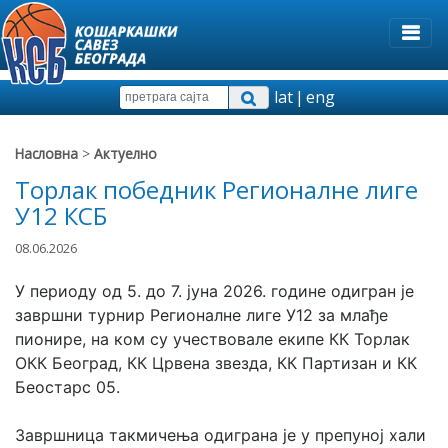
lat
|
eng
Насловна
>
Актуелно
Торлак победник Регионалне лиге
У12 КСБ
08.06.2026
У периоду од 5. до 7. јуна 2026. године одигран је 
завршни турнир Регионалне лиге У12 за млађе 
пионире, на ком су учествовале екипе КК Торлак 
ОКК Београд, КК Црвена звезда, КК Партизан и КК 
Беостарс 05.
Завршница такмичења одиграна је у препуној хали 