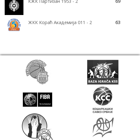
КЖК Партизан 1953 - 2
69
ЖКК Кораћ Академија 011 - 2
63