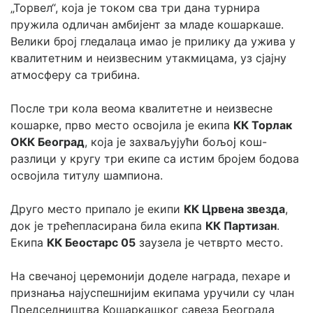
„Торвел“, која је током сва три дана турнира 
пружила одличан амбијент за младе кошаркаше. 
Велики број гледалаца имао је прилику да ужива у 
квалитетним и неизвесним утакмицама, уз сјајну 
атмосферу са трибина.
После три кола веома квалитетне и неизвесне 
кошарке, прво место освојила је екипа 
КК Торлак 
ОКК Београд
, која је захваљујући бољој кош-
разлици у кругу три екипе са истим бројем бодова 
освојила титулу шампиона.
Друго место припало је екипи 
КК Црвена звезда
, 
док је трећепласирана била екипа 
КК Партизан
. 
Екипа 
КК Беостарс 05
 заузела је четврто место.
На свечаној церемонији доделе награда, пехаре и 
признања најуспешнијим екипама уручили су члан 
Председништва Кошаркашког савеза Београда 