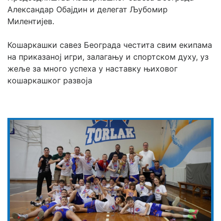
Александар Обајдин и делегат Љубомир 
Милентијев.
Кошаркашки савез Београда честита свим екипама 
на приказаној игри, залагању и спортском духу, уз 
жеље за много успеха у наставку њиховог 
кошаркашког развоја