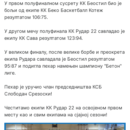
У првом полуфиналном сусрету КК Беостил био је 
бољи од екипе КК Беко Баскетбалл Котеж 
резултатом 106:75.
У другом мечу полуфинала КК Рудар 22 савладао је 
екипу КК Сава резултатом 123:94.
У великом финалу, после велике борбе и преокрета 
екипа Рудара савладала је Беостил резултатом 
95:87 и подигла пехар намењен шампиону "Бетон" 
лиге.
Пехар је уручио члан председништва КСБ 
Слободан Срезоски!
Честитамо екипи КК Рудар 22 на освојеном првом 
месту као и свим екипама на сјајној сезони!