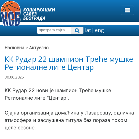
lat
|
eng
Насловна
>
Актуелно
КК Рудар 22 шампион Треће мушке
Регионалне лиге Центар
30.06.2025
КК Рудар 22 нови је шампион Треће мушке 
Регионалне лиге "Центар".
Сјајна организација домаћина у Лазаревцу, одлична 
атмосфера и заслужена титула без пораза током 
целе сезоне.